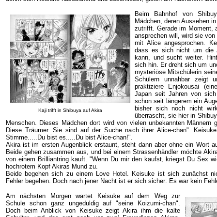
Beim Bahnhof von Shibuya 
Mädchen, deren Aussehen in 
zutrifft. Gerade im Moment,
ansprechen will, wird sie vo
mit Alice angesprochen. Ke
dass es sich nicht um die A
kann, und sucht weiter. Hin
sich hin. Er dreht sich um un
mysteriöse Mitschülerin seine
Schülern unnahbar zeigt 
praktiziere Enjokousai (ein
Japan seit Jahren von sic
schon seit längerem ein Auge
bisher sich noch nicht wirk
Kaji trifft in Shibuya auf Akira
überrascht, sie hier in Shibu
Menschen. Dieses Mädchen dort wird von vielen unbekannten Männern gef
Diese Träumer. Sie sind auf der Suche nach ihrer Alice-chan". Keisuk
Stimme.....Du bist es.....Du bist Alice-chan!".
Akira ist im ersten Augenblick erstaunt, steht dann aber ohne ein Wort
Beide gehen zusammen aus, und bei einem Strassenhändler möchte Akira, 
von einem Brilliantring kauft. "Wenn Du mir den kaufst, kriegst Du Sex w
hochrotem Kopf Akiras Mund zu.
Beide begehen sich zu einem Love Hotel. Keisuke ist sich zunächst nic
Fehler begehen. Doch nach jener Nacht ist er sich sicher: Es war kein Fehl
Am nächsten Morgen wartet Keisuke auf dem Weg zur
Schule schon ganz ungeduldig auf "seine Koizumi-chan".
Doch beim Anblick von Keisuke zeigt Akira ihm die kalte