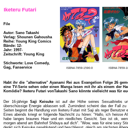
Iketeru Futari
File
Autor: Sano Takashi
Verlag: Shounen Gahousha
Reihe: Young King Comics
Bände: 12-
Jahr: 1997-
Zeitschrift: Young King
Stichworte: Love Comedy,
Gag, Fanservice
ISBN4-7859-1590-0
ISBN4-7859-1
Habt ihr die "alternative" Ayanami Rei aus Evangelion Folge 26 ge
eine TV-Serie sehen oder einen Manga lesen mit ihr als einem der H
Komödie? Iketeru Futari vonTakashi Sano könnte vielleicht was für euc
Der 16-jährige
Saji Keisuke
ist auf der Höhe seines Sexualtriebs un
überschüssige Energie ablassen soll. Zumindest scheint das der Fall zu 
Seiten beginnt die Handlung von Iketeru Futari mit Saji als reger Benutzer e
Eines abends kriegt er folgende Nachricht zu hören: "Hallo, ich heisse Al
habe langes braunes Haar und ein niedliches Gesicht. Sex ist ok, wen
morgen abend am Bahnhof Shibuya auf dich". "Wow, was für eine sexy Sti
denkt sich Keisuke naseblutend und beschliesst, gleich am nächsten Abend 