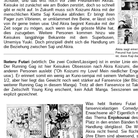
Schulter, und das erst noch vor zwei Freundinnen Akiras.
Keisuke ist zunächst wie am Boden zerstört, doch so schnell
gibt er nicht auf. In Zukunft muss sich Koizumi Akira mit der
menschlichen Klette Saji Keisuke abfinden: Er bringt ihren
Pager zum Vibrieren, er umklammert ihre Beine, er lässt sich
von ihr gerne treten usw. Und Akira beginnt Keisuke mit der
Zeit sogar zu mögen, auch wenn sie die grösste Mühe hat,
dies zuzugeben. Weitere Personen kommen hinzu wie
Keisukes langjährige Bekannte mit dem Superbusen,
Umemiya Yuuki. Doch prinzipiell dreht sich die Handlung um
die Beziehung zwischen Saji und Akira.
Akira sagt eine
Freund hat (und
ist, dass Kaji 
Iketeru Futari
(wörtlich: Die zwei Coolen/Lässigen) ist in erster Linie 
Der Running Gag ist hier Keisukes Obsession nach Akira Koizumi, d
anderen Personen auslebt ("Oh Koizumi my Love! Mein niedlicher Engel
usw.). Er erinnert somit ein wenig an Kuno-sempai mit seinem Verhalte
1/2, aber hier liegt das Gewicht noch weit stärker auf Fanservice (der Bli
weiterer Running Gag in diesem Manga). Trotz all dem Fanservice ist Taka
der Zeitschrift Young King erscheint, kein Adult Manga. Sexszenen we
explizit gezeichnet.
Was hebt Iketeru Futari
fanservicelastigen Come
Erwachsene ab? Eigentlich n
das Thema
Enjokousai
des 
Platz in den ersten Bänden fü
Handlung übriglässt. Die W
Akira nicht fremd. Sie flüch
(ihre Eltern sind abwesend, s