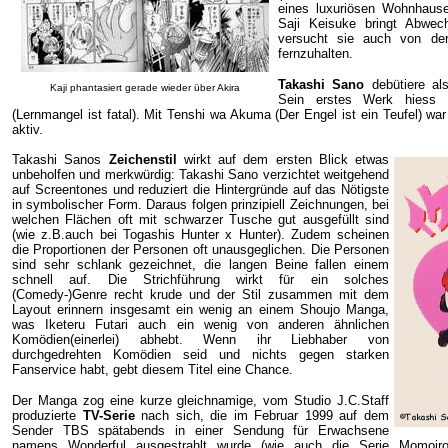
eines luxuriösen Wohnhauses
Saji Keisuke bringt Abwec
versucht sie auch von der
fernzuhalten.
Takashi Sano
debütiere als
Kaji phantasiert gerade wieder über Akira
Sein erstes Werk hiess 
(Lernmangel ist fatal). Mit Tenshi wa Akuma (Der Engel ist ein Teufel) w
aktiv.
Takashi Sanos
Zeichenstil
wirkt auf dem ersten Blick etwas
unbeholfen und merkwürdig: Takashi Sano verzichtet weitgehend
auf Screentones und reduziert die Hintergründe auf das Nötigste
in symbolischer Form. Daraus folgen prinzipiell Zeichnungen, bei
welchen Flächen oft mit schwarzer Tusche gut ausgefüllt sind
(wie z.B.auch bei Togashis Hunter x Hunter). Zudem scheinen
die Proportionen der Personen oft unausgeglichen. Die Personen
sind sehr schlank gezeichnet, die langen Beine fallen einem
schnell auf. Die Strichführung wirkt für ein solches
(Comedy-)Genre recht krude und der Stil zusammen mit dem
Layout erinnern insgesamt ein wenig an einem Shoujo Manga,
was Iketeru Futari auch ein wenig von anderen ähnlichen
Komödien(einerlei) abhebt. Wenn ihr Liebhaber von
durchgedrehten Komödien seid und nichts gegen starken
Fanservice habt, gebt diesem Titel eine Chance.
Der Manga zog eine kurze gleichnamige, vom Studio J.C.Staff
produzierte
TV-Serie
nach sich, die im Februar 1999 auf dem
Sender TBS spätabends in einer Sendung für Erwachsene
namens Wonderful ausgestrahlt wurde (wie auch die Serie Momoiro